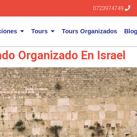
0723974749
ciones
Tours
Tours Organizados
Blo
ado Organizado En Israel