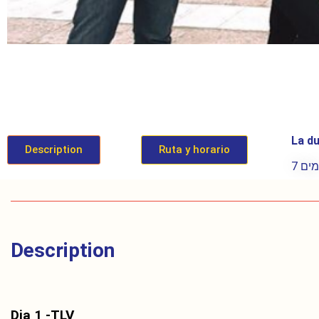
La du
Description
Ruta y horario
7 מים
Description
Dia 1 -TLV