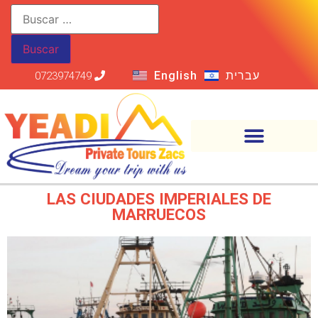
English
עברית
0723974749
LAS CIUDADES IMPERIALES DE
MARRUECOS