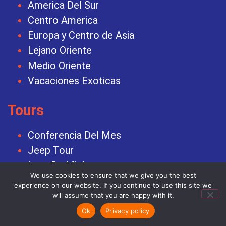
America Del Sur
Centro America
Europa y Centro de Asia
Lejano Oriente
Medio Oriente
Vacaciones Exoticas
Tours
Conferencia Del Mes
Jeep Tour
Luna De Miel
We use cookies to ensure that we give you the best
Offertas Especiales
experience on our website. If you continue to use this site we
Tour En Desierto
will assume that you are happy with it.
Tour En Israel
Ok
Privacy policy