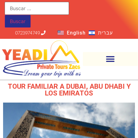
English
עברית
0723974749
TOUR FAMILIAR A DUBAI, ABU DHABI Y
LOS EMIRATOS