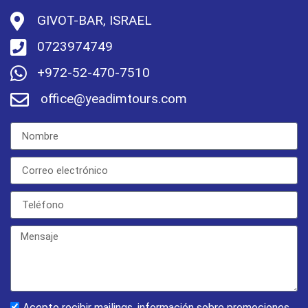
GIVOT-BAR, ISRAEL
0723974749
+972-52-470-7510
office@yeadimtours.com
Acepto recibir mailings, información sobre promociones,