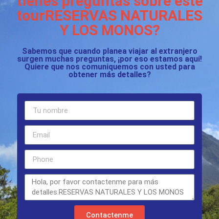
tienes preguntas sobre este
tourRESERVAS NATURALES
Y LOS MONOS?
Sabemos que cuando planea viajar al extranjero
surgen muchas preguntas, ¡por eso estamos aquí!
Quiere que nos comuniquemos con usted para
obtener más detalles?
Contactenme