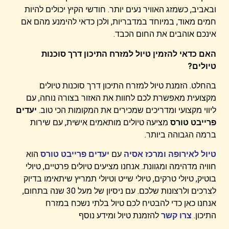
ובאביב, כשמזג האוויר נעים יותר. חודשי הקיץ יכולים להיות
חמים מאוד, במיוחד במדבריות, ולכן כדאי להימנע מהם אם
אינכם אוהבים את החום הכבד.
האם כדאי להזמין טיול למזרח התיכון דרך סוכנות
טיולים?
בהחלט. הזמנת טיול למזרח התיכון דרך סוכנות טיולים
מקצועית מאפשרת לכם לחוות את האזור בצורה נוחה, עם
ליווי מקצועי ומדריכים שמכירים את המקומות הכי טוב.
יעדים
פרייבט טורס
מציעה טיולים מותאמים אישית, עם שירות
ברמה הגבוהה ביותר.
טיול לאירופה ומרכז אסיה
עם
יעדים פרייבט טורס
הוא
חוויה מדהימה ומגוונת. אנחנו מציעים טיולים פרטיים, טיולי
בוטיק, טיולי טרקים, טיולי שייט וטיולי תמריץ שיתאימו בדיוק
לצרכים ולרצונות שלכם. עם ניסיון של מעל 30 שנה בתחום,
אנחנו כאן כדי להבטיח לכם טיול בלתי נשכח במזרח
התיכון.
צרו קשר
להזמנת טיול ומידע נוסף