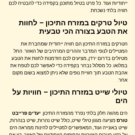
ייחודיות ועוד. כל פרט בטיול מתוכנן בקפידה כדי להבטיח לכם
חוויה בלתי נשכחת.
טיול טרקים במזרח התיכון – לחוות
את הטבע בצורה הכי טבעית
הטרקים במזרח התיכון הם חוויה ייחודית שמחברת את
המטיילים לנופי המדבר וההרים המרהיבים של האזור. החל
מטיולים בדרום ירדן,
מציעים לכם הזדמנות לחוות את הטבע
במלואו. כל מסלול נבחר בקפידה כדי לאפשר לכם לטפח את
אהבת הטבע תוך חוויית נופים שלא ניתן למצוא בשום מקום
אחר.
טיולי שייט במזרח התיכון – חוויות על
הים
הים מהווה חלק בלתי נפרד מהמזרח התיכון.
יעדים פרייבט
טורס
מציעה מגוון טיולי שייט, כולל שייט נהרות, שייט בנהרות,
שייט באונייה ועוד, המאפשרים למטיילים להינות ממראה הים
על רקע הערים הציוריות והחופים הייחודיים של האזור. בין אם