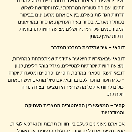
העיר ירושלים היא אחד מהיעדים המרכזיים בטיול למזרח
התיכון, עם ההיסטוריה המרתקת שלה והקדושה לשלוש
הדתות הגדולות בעולם. בין אם אתם מתעניינים בביקור
בכותל המערבי, בסיור בעיר העתיקה, או סיור במוזיאונים
המפורסמים של העיר, ירושלים מציעה חוויות תרבותיות
ודתיות שאין כמותן.
דובאי – עיר עתידנית במרכז המדבר
דובאי
שבאמירויות היא עיר עתידנית שמתפתחת במהירות,
ומציעה חוויות יוקרתיות למטיילים. מגדל בורג' חליפה, קניון
דובאי הענק, ספארי במדבר, חופי ים יפהפיים ומסעדות יוקרה
– כל זה ועוד מחכה לכם בדובאי. עם טיול מותאם אישית, אתם
יכולים לחוות את כל מה שהעיר הזו מציעה בצורה נוחה
ויוקרתית.
קהיר – המפגש בין ההיסטוריה המצרית העתיקה
והמודרניות
אם אתם מעוניינים לשלב בין חוויות תרבותיות וארכיאולוגיות,
קהיר מציעה את כל זה ועוד. מפסלh הפרעונים ועד האוכל