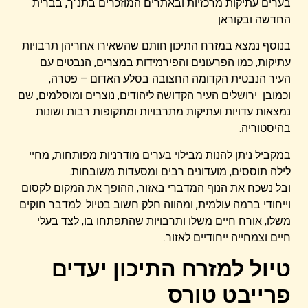
בערים עתיקות מרכזיות ובאתרים המוזכרים בתנ"ך, בברית
החדשה ובקוראן.
בנוסף נמצא במזרח התיכון חותם שהשאירו אחריהן תרבויות
עתיקות, כמו הפרעונים והפירמידות במצרים, הנבטים עם
העיר הנבטית הקדומה החצובה בסלע האדום – פטרה,
וכמובן ירושלים העיר הקדושה ליהודים, נוצרים ומוסלמים, שם
נמצאות עדויות ועתיקות מתרבויות ומתקופות רבות ושונות
בהיסטוריה.
במקביל ניתן להנות מבילוי בערים מודרניות מפותחות, מחיי
לילה תוססים, מועדונים רבים ומסעדות משובחות.
ובל נשכח את הנוף המדברי באזור, ההופך את המקום לקסום
וייחודי ברמה עולמית, ומהווה חלק חשוב בטיול. למדבר חוקים
משלו, אורח חיים משלו ותרבויות שהתפתחו בו, לצד בעלי
חיים וצמחייה ייחודיים לאזור.
טיול למזרח התיכון יעדים
פרייבט טורס