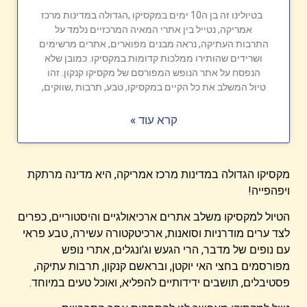
בטיולינו זה בן ה10 ימים במקסיקו ,הגדולה במדינות מרכז
אמריקה, נטייל בין אתרי המאיה המרכזיים נלמד על
התרבות העתיקה, נראה מבנים מפוארים, אתרים מרשימים
ושרידים שהותירו ממלכות קדומות במקסיקו. כמובן שלא
הנפסח על אתר הנופש המפורסם של מקסיקו קנקון. זהו
טיול המשלב את כל הקיים במקסיקו, טבע, תרבות ,שווקים,
קרא עוד »
מקסיקו
הגדולה
במדינות
מרכז
אמריקה
,
היא
מדינה
מרתקת
ויפהפייה!
הטיול למקסיקו משלב אתרים ארכיאולגיים והיסטוריים, כפרים
לצד ערים מודרניות וסואנות, ארכיטקטורה עשירה, טבע פראי
עם נופים של מדבר, הרי הגעש וג'ונגלים, אתרי נופש
מפורסמים בחצי האי יוקטן, ובראשם קנקון, תרבות עתיקה,
פסטיבלים, תושבים ידידותיים להפליא, ואוכל טעים במיוחד.