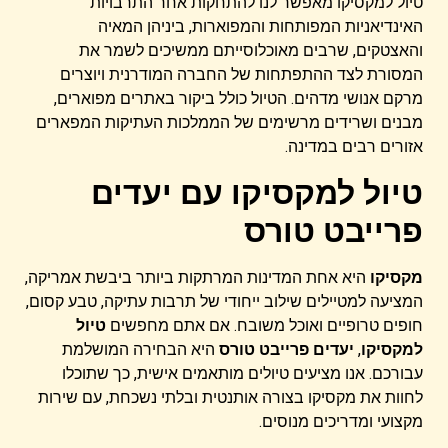
טיול למקסיקו מאפשר לנו להתחקות אחר התרבויות
האינדיאניות המפותחות והמפוארות, ביניהן המאיה
והאצטקים, שרבים מאוכלוסייתם ממשיכים לשמר את
המסורת לצד ההתפתחות של החברה המודרנית ויוצרים
מרקם אנושי מדהים. הטיול כולל ביקור באתרים מפוארים,
מבנים ושרידים מרשימים של הממלכות העתיקות המפארים
אזורים רבים במדינה.
טיול למקסיקו עם יעדים
פרייבט טורס
מקסיקו
היא אחת המדינות המרתקות ביותר ביבשת אמריקה,
המציעה למטיילים שילוב ייחודי של תרבות עתיקה, טבע קסום,
חופים טרופיים ואוכל משובח. אם אתם מחפשים
טיול
למקסיקו
,
יעדים פרייבט טורס
היא הבחירה המושלמת
עבורכם. אנו מציעים טיולים מותאמים אישית, כך שתוכלו
לחוות את מקסיקו בצורה אותנטית ובלתי נשכחת, עם שירות
מקצועי ומדריכים מנוסים.