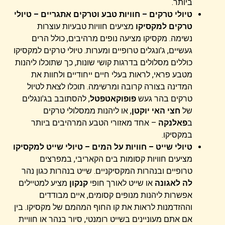
ביותר.
טיולי טרקים – חוויות טבע וטרקים אתגריים –
טיולי
טרקים למקסיקו
מציעים חוויות טבעיות עוצרות
נשימה. מקסיקו מציעה נופים מרהיבים, כולל הרים
געשיים, ג'ונגלים טרופיים ומערות. טיולי טרקים למקסיקו
כוללים מסלולים בדרגות קושי שונות, כך שתוכלו ליהנות
מטבע פראי, לראות בעלי חיים ייחודיים ולחוות את
המדינה בצורה קרובה ומרשימה. תוכלו לצאת לטיול
טרקים בהר געש
פופוקאטפטל
, להסתובב בג'ונגלים
של
חצי האי יוקטן
, או ליהנות ממסלולי טרקים
ב
פאלנקה
– אחד מאזורי הטבע המרהיבים ביותר
במקסיקו.
טיולי שייט – חוויות על המים –
טיולי שייט למקסיקו
מציעים חוויות קסומות בים הקאריבי, במפרצים
טרופיים ובנהרות המקסיקניים. שייט בנהרות כגון נהר
לה לאגונה
או שייט לאורך חופי
קנקון
מציע למטיילים
אפשרות ליהנות מנופים קסומים, איים מבודדים
וההזדמנות לראות את קו החוף המהמם של מקסיקו. בין
אם אתם מעוניינים בשייט רומנטי, סיור בנהר או חוויית