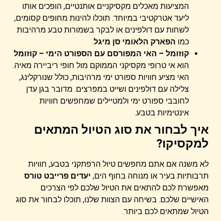
המציעות מאכלים מקסיקניים אותנטיים, הופכים אותו
ליעד אטרקטיבי במיוחד. תוכלו להינות מחופים קסומים,
לשחות עם דולפינים או לבקר בשמורות טבע מרהיבות
כמו
הפארק הלאומי סן מיגל
.
קוזומל – האי המפורסם עם הספורט הימי –
קוזומל
הוא אי טרופי מקסיקני הממוקם מול חופי ריביירה מאיה.
האי מציע חוויות ספורט ימי מרהיבות, כולל שנורקלינג,
צלילה עם דולפינים ושייט במפרצים. מדובר בגן עדן
לחובבי ספורט ימי ולמטיילים שמחפשים חוויות
אינטימיות בטבע.
איך לבחור את סוג הטיול המתאים
למקסיקו?
לא משנה אם אתם מחפשים טיול הרפתקני בטבע, חוויות
תרבותיות בעיר או מנוחה בחוף הים,
יעדים פרייבט טורס
מאפשרת לכם להתאים את הטיול שלכם לפי הצרכים
האישיים שלכם. בשיחה עם הצוות שלנו, תוכלו לבחור את סוג
הטיול שמתאים לכם ביותר.