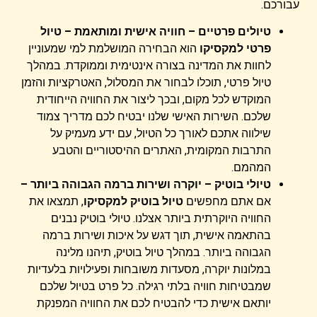
עבורכם.
טיולים פרטיים – חוויה אישית ומותאמת –
טיול
פרטי למקסיקו
הוא הבחירה המושלמת למי שמעוניין
לחוות את המדינה בצורה אינטימית וממוקדת. במהלך
טיול פרטי, תוכלו לבחור את המסלול, האטרקציות והזמן
המוקדש לכל מקום, ובכך ליצור את החוויה הייחודית
שלכם. השירות האישי שלנו יבטיח לכם מדריך צמוד
שילווה אתכם לאורך כל הטיול, עם ידע מעמיק על
התרבות המקומית, האתרים ההיסטוריים והטבע
המהמם.
טיולי בוטיק – יוקרה ושירות ברמה הגבוהה ביותר –
אם אתם מחפשים
טיול בוטיק למקסיקו
, תמצאו את
החוויה היוקרתית ביותר אצלנו. טיולי בוטיק נבנים
בהתאמה אישית, תוך דגש על איכות ושירות ברמה
הגבוהה ביותר. במהלך טיול בוטיק, תיהנו מלינה
במלונות יוקרה, מסעדות משובחות ופעילויות בלעדיות
שמבטיחות חוויה בלתי רגילה. כל פרט בטיול שלכם
יותאם אישית כדי להבטיח לכם את החוויה המפנקת