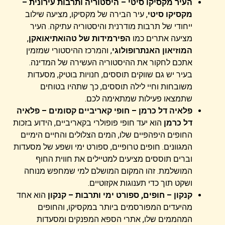
העיר מקסיקו סיטי – היסטוריה ותרבות עירונית –
מקסיקו סיטי
, עיר הבירה של מקסיקו, מציעה שילוב
ייחודי של תרבות מודרנית והיסטוריה עתיקה. העיר
מציעה אתרים כמו
הפירמידות של טהואתיאואקן
,
המוזיאון האנתרופולוגי
, והמרכז ההיסטורי שמזמין
אתכם לחקור את ההיסטוריה העשירה של המדינה.
בעיר יש גם שווקים תוססים, חנויות בוטיק, מסעדות
משובחות וחיי לילה תוססים, כך שתהיו בטוחים
שתמצאו פעילות שמתאימה לכם.
פלאיה דל כרמן – חופי קאריביים קסומים –
פלאיה
דל כרמן
הוא יעד חופי פופולרי בקאריביים, הידוע בזכות
החופים היפהפיים שלו, המים הצלולים והחיים הימיים
המגוונים. חופים טרופיים, ספורט ימי ושפע של מסעדות
וברים תוססים מציעים למטיילים את חווית החוף
המושלמת. זהו המקום המושלם למי שמחפש מנוחה
ושקט תוך כדי תענוגות אקזוטיים.
קנקון – חופים, ספורט ימי ותרבות –
קנקון
הוא אחד
מהיעדים המפורסמים ביותר במקסיקו, והחופים
המהממים שלו, אתרי הספא המפנקים ומסעדות