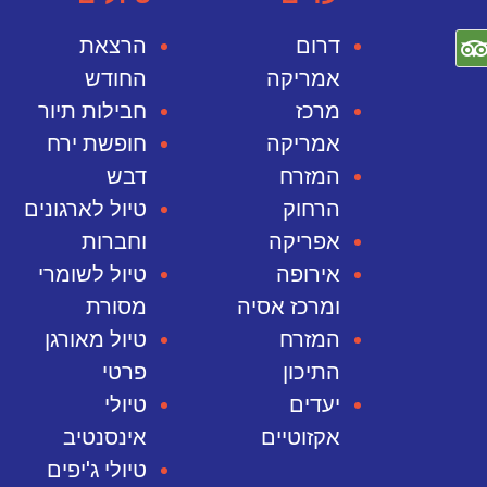
דרום
הרצאת
אמריקה
החודש
מרכז
חבילות תיור
אמריקה
חופשת ירח
המזרח
דבש
הרחוק
טיול לארגונים
אפריקה
וחברות
אירופה
טיול לשומרי
ומרכז אסיה
מסורת
המזרח
טיול מאורגן
התיכון
פרטי
יעדים
טיולי
אקזוטיים
אינסנטיב
טיולי ג'יפים