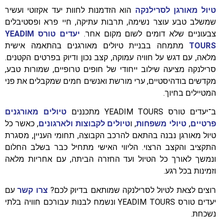
טיול מאורגן לסרילנקה
הוא הזדמנות לחוות יעד אקזוטי ועשיר
שמשלב טבע עוצר נשימה, תרבות עתיקה, חיי פרא ופסטיבלים
צבעוניים שלא דומים לשום מקום אחר.
יעדים טורס YEADIM
TOURS
מתמחה בבניית טיולים מאורגנים בהתאמה אישית
מלאה, עם דגש על חוויה עמוקה, קצב נכון ודיוק בפרטים הקטנים.
סרילנקה מציעה שילוב ייחודי של חופים טרופיים, שמורות טבע,
מקדשים בודהיסטיים, ערי מורשת ואנשים חמים שמקבלים את פני
המטיילים בחיוך.
ב־יעדים טורס YEADIM TOURS מתכננים
טיולים מאורגנים
פרטיים
,
טיולי משפחות
, ו
טיולים לקבוצות ולארגונים
, כאשר כל
טיול מאורגן נבנה בהתאם להרכב הקבוצה, תחומי העניין, מסגרת
התקציב והקצב הרצוי. הליווי האישי מתחיל כבר בשלב החלום
ונמשך לאורך כל הטיול ועד החזרה הביתה, עם אחריות מלאה
וזמינות בכל רגע.
רוצים לצאת לטיול לסרילנקה שמותאם בדיוק לכם?
צרו קשר
עם
יעדים טורס YEADIM TOURS ונשמח לבנות עבורכם חוויה בלתי
נשכחת.