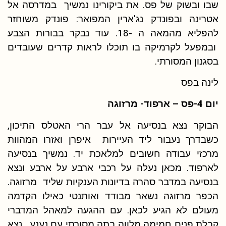
שבו ובשוק של פס. את ביקורינו נמשיך במדרסה אל
אטרינה ובפונדק נג'ארין המפואר: פונדק משוחזר
להפליא מהמאה ה -18. עוד נבקר בבורות הצבע
ובמפעל לקרמיקה בו תוכלו לראות קדרים שעובדים
בסגנון המסורתי.
לינה בפס
יום 4-פס – ארפוד- מרזוגה
הבוקר נצא בנסיעה אל עבר הרי האטלס התיכון,
כשבדרך נעבור ליד העיירות איפרן ואזרו המהוות
מרכזי עבודה חשובים למלאכת יד. נמשיך בנסיעה
לארפוד. מכאן נעלה על רכבי ארבע על ארבע ונצא
בנסיעה במדבר סהרה בדיונות הענקיות שליד מרזוגה.
הכפר מרזוגה נשאר מבודד ואותנטי כאילו הקדמה
מעולם לא הגיע לכאן. עם ההגעה למאהל המדברי
קבלת פנים חמימה מלווה בתה מסורתי עם נענע. נצא