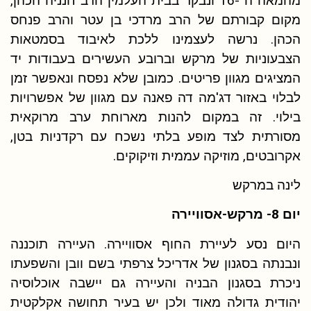
מהמאה ה -16 ונבקר בבית העלמין הרב חנניה הכהן,
מקום קבורתם של הרב מרדכי בן עטר והרב פנחס
הכהן. נרשה לעצמינו ללכת לאיבוד בסמטאות
הצבעוניות של מרקש וברובע העשירים בעבודות יד
המציגים מגוון פריטים. כמובן שלא נפסח ונאפשר זמן
לבלוי באזור דג'מה דה פאנה עם מגוון של אפשרויות
בילוי. זה במקום להנות מארוחת ערב מרוקאית
מסורתית לצד מופע בלתי נשכח עם רקדניות בטן,
אקרובטים, מוזיקה עממית וזיקוקים.
לינה במרקש
יום 8- מרקש-אסוויירה
היום נסע לעיירת החוף אסוויירה. העיירה תוכננה
ונבנתה בסגנון של אדריכל צרפתי בשם וובן והשפעתו
ניכרת בסגנון הבניה והעיירה גם יישבה אוכלוסיה
יהודית גדולה מאוד ולכן יש בעיר תחושה אקלקטית