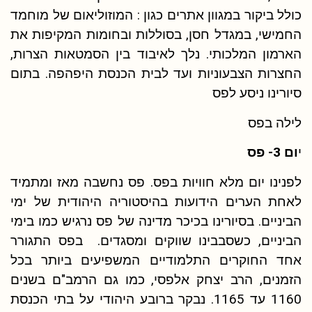
כולל ביקור במגוון אתרים כגון : המוזוליאום של מוחמד
החמישי, במגדל חסן, בסוללות ובחומות המקיפות את
הארמון המלכותי. נלך לאיבוד בין הסמטאות הצרות,
החצרות הצבעוניות ועד לבית הכנסת היפהפה. בתום
סיורינו ניסע לפס
לילה בפס
י
ום 3- פס
לפנינו יום מלא חוויות בפס. פס נחשבה מאז ומתמיד
לאחת הערים הידועות בהיסטוריה היהודית של ימי
הביניים. בסיורינו בכיכר מדינה של פס נרגיש כמו בימי
הביניים, כשסבבינו שווקים ומסגדים. בפס התגורר
אחד החוקרים התלמודיים המשפיעים ביותר בכל
הזמנים, הרב יצחק אלפסי, כמו גם הרמב"ם בשנים
1160 עד 1165. נבקר ברובע היהודי על בתי הכנסת