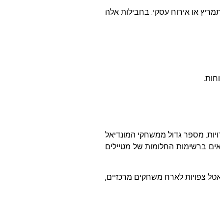
ת ליצירת חוויית גיבוש, תמריץ או אירוח עסקי. בחבילות אלה
חות.
 מונדיאל 2026 פותח שפע של אפשרויות. מספר גדול ממשחקי המונדיאל
אים ברשימות החלומות של מטיילים
וסיאטל צפויות לארח משחקים מרכזיים,