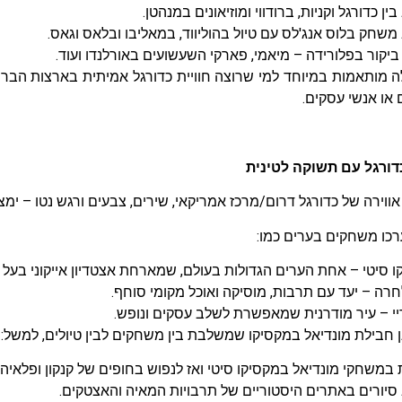
ין כדורגל וקניות, ברודווי ומוזיאונים במנהטן.
שחק בלוס אנג'לס עם טיול בהוליווד, במאליבו ובלאס וגאס.
יקור בפלורידה – מיאמי, פארקי השעשועים באורלנדו ועוד.
 מותאמות במיוחד למי שרוצה חוויית כדורגל אמיתית בארצות הברית
 או אנשי עסקים.
דורגל עם תשוקה לטינית
וירה של כדורגל דרום/מרכז אמריקאי, שירים, צבעים ורגש נטו – ימצ
רכו משחקים בערים כמו:
 סיטי – אחת הערים הגדולות בעולם, שמארחת אצטדיון אייקוני בעל 
רה – יעד עם תרבות, מוסיקה ואוכל מקומי סוחף.
יי – עיר מודרנית שמאפשרת לשלב עסקים ונופש.
חבילת מונדיאל במקסיקו שמשלבת בין משחקים לבין טיולים, למשל:
במשחקי מונדיאל במקסיקו סיטי ואז לנפוש בחופים של קנקון ופלאיה 
סיורים באתרים היסטוריים של תרבויות המאיה והאצטקים.