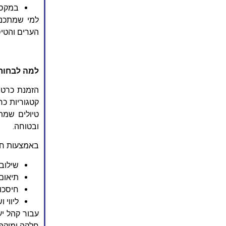
במקסיק
למי שמתכנן
הערים והטיסות, ולבחור 
למה לבחור חבילות ו
קטגוריות כר
ובטוחה.
באמצעות חבי
שילוב
תיאום 
חיסכון
ליווי 
עבור קהל יע
חלקה ומוקפ