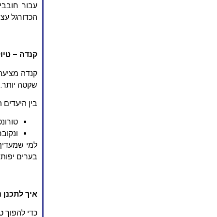
עבור חובבי 
הכדורגל עצמ
קנדה – טיו
שקטה יותר.​
בין היעדים 
טורונט
ונקובר
למי שמעדיף 
בערים יפות ע
איך לתכנן נכון טיו
כדי להפוך טיול למונדיאל 2026 למסע חוו