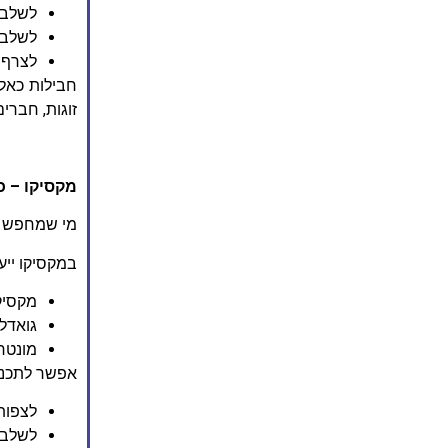
לשלב ב
לשלב מ
לצרף ב
חבילות כאלה
זוגות, חברים
מקסיקו – כ
מי שמחפש או
במקסיקו ייע
מקסיקו
גואדלח
מונטר
אפשר לתכנן 
לצפות 
לשלב 