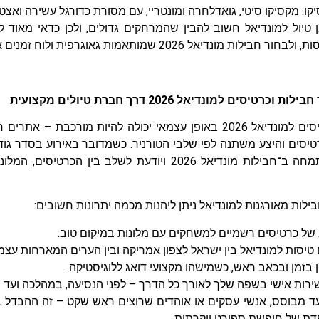
ו: מקסיקו סיטי, גואדלחרה ומונטריי, עם מסורת כדורגל עשירה ואצטדיונ
 טיול למונדיאל חשוב להבין שהמרחקים גדולים, ולכן כדאי מאוד
חבילות מונדיאל 2026 שמותאמות גאוגרפית ולוח זמנים אישי.
כרטיסים למונדיאל 2026 דרך חברת טיולים מקצועית
הזמנת כרטיסים למונדיאל 2026 באופן עצמאי יכולה להיות מורכ
טיסים והיצע משתנה לפי שלבי הטורניר. כשמדובר באירוע בסדר גוד
טיולים שמתמחה ב־חבילות מונדיאל 2026 ויודעת לשלב בי
לות מאורגנות למונדיאל ניתן ליהנות מכמה יתרונות חשובים:
 של כרטיסים רשמיים למשחקים עם מלונות במיקום טוב.
טיסות למונדיאל בין ישראל לצפון אמריקה ובין הערים המארחות עצמן
 בזמן ובכאב ראש, כשמישהו מקצועי דואג ללוגיסטיקה.
ושירות אישי בשפה שלך לאורך כל הדרך – לפני הנסיעה, במהלכה ועד 
ד מבוסס, אנשי עסקים או אוהדים שרוצים ראש שקט – זה ההבדל בין
דת של חופשת ספורט יוקרתית.