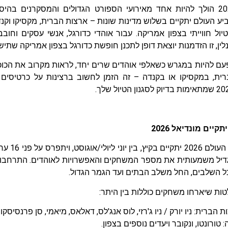
מונדיאל 2026 הולך להיות אחד מאירועי הספורט הגדולים והמסקרנים 
יע העולם יתקיים בשלוש מדינות שונות – ארצות הברית, מקסיקו וקנד
טיול חווייתי בצפון אמריקה. עבור אוהדי כדורגל, אנשי עסקים וחו
ין, זו הזדמנות יוצאת דופן לתכנן חופשת כדורגל בצפון אמריקה שתישאר
ם להיות במגרש כשאלפי אוהדים שרים יחד, לראות מקרוב את הכוכב
קיים מונדיאל 2026
טורניר גב
השלבים, החל משלב הבתים ועד הגמר הגדול.​​
ות שיארחו משחקים כוללות בין היתר:
 הברית: ניו יורק / ניו ג'רזי, לוס אנג'לס, דאלאס, מיאמי, סן פרנסיסקו 
 טורונטו, ונקובר ויעדים נוספים בצפון.​