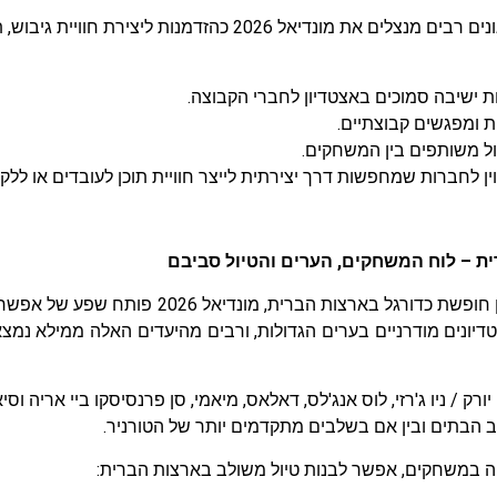
חברות וארגונים רבים מנצלים את מונדיאל 2026 כהזדמנו
ת ישיבה סמוכים באצטדיון לחברי הקבוצה.
ת ומפגשים קבוצתיים.
ול משותפים בין המשחקים.
וין לחברות שמחפשות דרך יצירתית לייצר חוויית תוכן לעובדים או ללקו
ת – לוח המשחקים, הערים והטיול סביבם
למי שמתכנן חופשת כדורגל בארצות הברית,
דיונים מודרניים בערים הגדולות, ורבים מהיעדים האלה ממילא נמצ
 יורק / ניו ג'רזי, לוס אנג'לס, דאלאס, מיאמי, סן פרנסיסקו ביי אריה 
 הבתים ובין אם בשלבים מתקדמים יותר של הטורניר.​
ה במשחקים, אפשר לבנות טיול משולב בארצות הברית: