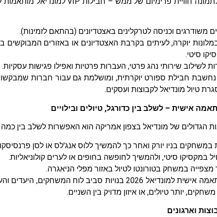
כאן נכנסת לתמונה חוויית פרימיום של ממש
ם משודרגים וכניסה לטרקלינים באצטדיונים (בהתאם לזמינות).
מלונות יוקרה, לעיתים בקרבת האצטדיונים או באזורים המבוקשים ביות
יקו סיטי.​
 לשילוב שירותי נהג פרטי, העברות פרטיות ואפילו פגישות עסקיות.
בילת VIP נחשבת חבילת ספורט יוקרתית, ומושלמת גם עבור חברות שמבקש
רת טיול מונדיאל לקבוצות ועסקים.
אמה אישית – לשלב בין כדורגל, טיולים ובילויים
ת הגדולים של מונדיאל בצפון אמריקה הוא האפשרות לשלב בין כמה י
במשחקים בניו יורק ואחר כך להמשיך ללוס אנג'לס או לסן פרנסיסקו.
 במקסיקו סיטי, ולהמשיך לחופשה בחופים או לערים קולוניאליות.
מצפייה במשחק בטורונטו לטיול באזור מפלי הניאגרה.
חבילות בהתאמה אישית למונדיאל 2026 בנויות סביב לוח המש
חקים, יותר טיולים, או איזון מדויק בין השניים.
וצות וארגונים