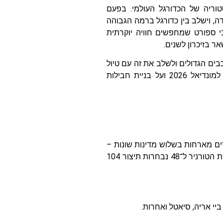
בהיסטוריה של הכדורגל העולמי. בפעם
ה, וישלב בין כדורגל ברמה הגבוהה
בבי ספורט שמחפשים חוויה יוקרתית
 בזיכרון לשנים.​
ים הגדולים ולשלב את זה עם טיול
בארצות הברית, במקסיקו או בקנדה – זה הזמן לחשוב ברצינות על כרטיסים למונדיאל 2026 ועל בניית חבילות
יע העולם 2026 יתקיים בקיץ, בין יוני ליולי/אוגוסט, ויתפרס על פני 16 ערים מארחות בשלוש מדינות שונות –
פורמט שמגדיל משמעותית את מספר המשחקים והאפשרויות לאוהדים. התרחבות הטורניר ל־48 נבחרות תיצור 104
ביי אריה, סיאטל ואחרות.​