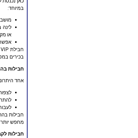
במיוחד:
מושבי
לינה ב
או מקס
אפשרות
ח
בכירים במסג
חבילות בהת
אחד היתרונו
לצפות 
להתחיל
לעבור 
מחפש יותר מש
חבילות לקב