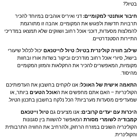
בטיול?
חיבור אותנטי למקומיים:
דני ואיריס אוהבים במיוחד להכיר
תרבויות חדשות ולפגוש את המקומיים. אהבה זו מתורגמת
להמלצות מסעדות, דוכני אוכל רחוב ושווקים שלא תמצאו במדריכי
התיירות הסטנדרטיים.
שילוב חוויה קולינרית בטיול:
טיול לוייטנאם
יכול לכלול שיעורי
בישול, סיורי אוכל רחוב מודרכים וביקור בשדות אורז ובחוות
מקומיות, המאפשרים להכיר את החקלאות והמזון המקומיים
מהיסוד.
התאמה אישית של האוכל:
אנו לוקחים בחשבון את העדפותיכם
הקולינריות – האם אתם מחפשים את ה
אוכל הטעים
ביותר, או
שמעדיפים מסעדות מערביות? הכל נלקח בחשבון בתכנון הטיול.
היכרות עם יעדים קרובים:
אנו מציעים גם
טיול וייטנאם
קמבודיה לשומרי מסורת
המאפשר להשוות בין סגנונות
הקולינריה השונים במזרח הרחוק, ולהרחיב את החוויה התרבותית
והקולינרית.