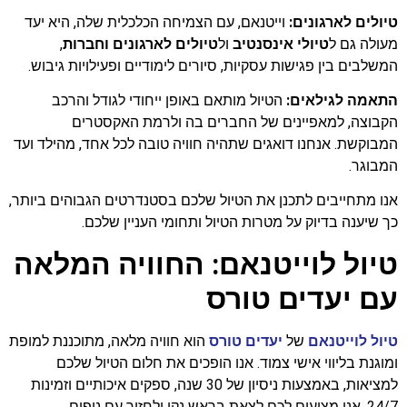
טיולים לארגונים:
וייטנאם, עם הצמיחה הכלכלית שלה, היא יעד
מעולה גם ל
טיולי אינסנטיב
ול
טיולים לארגונים וחברות
,
המשלבים בין פגישות עסקיות, סיורים לימודיים ופעילויות גיבוש.
התאמה לגילאים:
הטיול מותאם באופן ייחודי לגודל והרכב
הקבוצה, למאפיינים של החברים בה ולרמת האקסטרים
המבוקשת. אנחנו דואגים שתהיה חוויה טובה לכל אחד, מהילד ועד
המבוגר.
אנו מתחייבים לתכנן את הטיול שלכם בסטנדרטים הגבוהים ביותר,
כך שיענה בדיוק על מטרות הטיול ותחומי העניין שלכם.
טיול לוייטנאם: החוויה המלאה
עם יעדים טורס
טיול לוייטנאם
של
יעדים טורס
הוא חוויה מלאה, מתוכננת למופת
ומוגנת בליווי אישי צמוד. אנו הופכים את חלום הטיול שלכם
למציאות, באמצעות ניסיון של 30 שנה, ספקים איכותיים וזמינות
24/7. אנו מציעים לכם לצאת בראש נקי ולחזור עם נופים