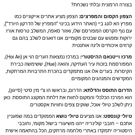
בצורה הרמונית ובלתי נשכחת?
הצפון הקסום והמפרצים:
הצפון מציע אתרים אייקוניים כמו
מפרץ הא לונג ביי (האתר הידוע בכינוי "המפרץ של הדרקון היורד"),
עם נוף הקרסט המפורסם שלו, ואזור סאפה, המשלב טרסות אורז
ירוקות ומפגש עם שבטים מקומיים. אנו דואגים לשלב בהם גם
קרוזים איכותיים ולינה אותנטית.
מרכז וייטנאם ההיסטורי:
במרכז נמצאות הערים הוי אן (Hoi An),
המפורסמת בזכות עיר העתיקה, והואה (Hue), ששימשה כבירת
הקיסרות. בערים אלו אנו מתמקדים בהכרת התרבויות המרתקות,
המקדשים והמנהגים המקומיים.
הדרום התוסס והדלתא:
הדרום, ובראשו הו צ'י מין סיטי (סייגון),
הוא המרכז הכלכלי והמקום לחוות את דלתת המקונג התוססת. כאן
ניתן לשלב טיולי אוכל, שווקים צפים וחוויות אקסטרים.
טיולי קונספט:
אנו מציעים
טיולי נושא
הממוקדים במה שמעניין
אתכם – חובבי קולינריה ייהנו משיעורי בישול מקומי, וחובבי
היסטוריה יתמקדו באתרי מלחמה מרתקים, הכל בהתאמה אישית