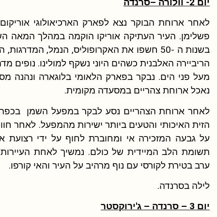
יום 2- וולורה –סרנדה
לאחר ארוחת הבוקר נצא לפארק הארכיאולוגי אוריקום
פשלימן. העיר העתיקה אוריקו הוקמה במהלך המאה השי
בשנות ה -50 חשפו את האקרופוליס, הנמל, המדר
מעל פני הים. נבקר בפארק הלאומי בלוגארה ונהנה מסי
נאכל ארוחת צהריים במסעדה מקומית.
לאחר ארוחת הצהריים נסע לבקר במפעל השמן בכפר צ'
הזית האיכותי והטעים ביותר ישירות מהמפעל. לאחר חוו
על גבעה המזכירה אי ומחוברת לחוף על ידי רצועת א
תשומת הלב המיידית של כולם. נמשיך לאחת העיירות 
ערב בטירת לקורסי עם נוף מרהיב על העיר והאי קורפו.
לילה בסרנדה.
יום 3 – סרנדה –
ג'ירוקסטר