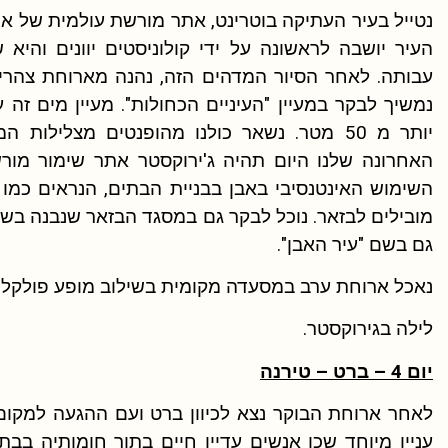
נטייל בעיר העתיקה בוטרינט, אתר מורשת עולמית של אונ
העיר יושבה לראשונה על ידי קולוניסטים יוונים והי
עבותה. לאחר הסיור המדהים הזה, נהנה מארוחת צהרי
נמשיך לבקר במעיין "העיניים הכחולות". מעיין מים זה
יותר מ 50 מטר. נשאר כולנו מהופנטים מצלי
האחרונה שלנו היום תהיה ג'ירוקסטר אתר שימור מורש
השימוש האינטנסיבי באבן בבניית הבתים, הנראים כמו 
גם בשם "עיר האבן".
נאכל ארוחת ערב במסעדה מקומית בשילוב מופע פולקלור 
לילה בגירוקסטר.
יום 4 – ברט – טירנה
לאחר ארוחת הבוקר נצא לכיוון ברט ועם ההגעה למקום 
עניין מיוחד שכן אנשים עדיין חיים בתוך חומותיה ב