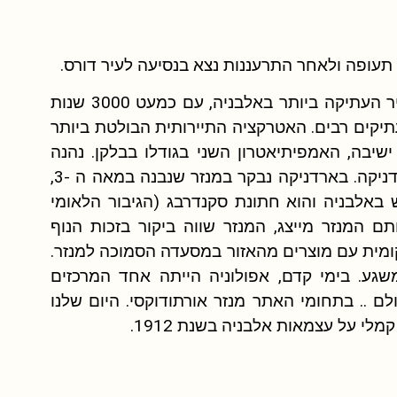
 תעופה ולאחר התרעננות נצא בנסיעה לעיר דורס.
נבקר בדורס, בתחומה הנמל הגדול ביותר במדינה והעיר העתיקה ביותר באלבניה, עם כמעט 3000 שנות
עתיקים רבים. האטרקציה התיירותית הבולטת ביותר
יתיאטרון הרומי עם 15,000 מקומות ישיבה, האמפיתיאטרון השני בגודלו בבלקן. נהנה
מזמן חופשי במדרחוב וולגה מול הים לפני הנסיעה לארדניקה. בארדניקה נבקר במנזר שנבנה במאה ה -3,
באלבניה והוא חתונת סקנדרבג (הגיבור הלאומי
תם המנזר מייצג, המנזר שווה ביקור בזכות הנוף
ומית עם מוצרים מהאזור במסעדה הסמוכה למנזר.
משגע. בימי קדם, אפולוניה הייתה אחד המרכזים
ם .. בתחומי האתר מנזר אורתודוקסי. היום שלנו
לי על עצמאות אלבניה בשנת 1912.