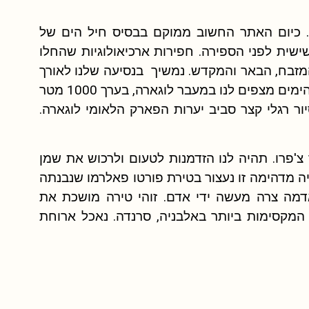
. כיום האתר החשוב ממוקם בבסיס חיל הים של
שית לפני הספירה. חפירות ארכיאולוגיות שהחלו
גות, המזבח, הבאר והמקדש. נמשיך בנסיעה שלנו לאורך
הריביירה האלבנית כשהים היוני נשקף למולינו. נופים מדהימים מצפים לנו במעבר לוגארה, בערך 1000 מטר
ור רגלי קצר סביב יערות הפארק הלאומי לוגארה.
פרו. תהיה לנו הזדמנות לטעום ולרכוש את שמן
יה מדהימה זו נעצור בטירת פורטו פאלרמו שנבנתה
דמה צרה מעשה ידי אדם. זוהי טירה מושכת את
המקסימות ביותר באלבניה, סרנדה. נאכל ארוחת