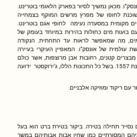
סק"ו. מכאן נמשיך לסיור בפארק הלאומי בוטרינט.
א שוכנת לחופו של מפרץ מרשים המוקף בצמחייה
ים מקומית במסעדה נעימה לחופי אגם בוטרינט.
 עם בועות מים כחולות בהירות במיוחד בעומק של
לות המים, מה שמאפשר לראות עד התחתית. הנקודה
ת עולמית של אונסק"ו. המאפיין העיקרי בעיירה
מבצרים קטנים, רחובות אבן מרוצפות, אשר כולם
מובילים לבזאר. נוכל לבקר גם במסגד הבזאר שנבנה בשנת 1557. בשל כל התכונות הללו, ג'ירוקסטר ידועה
עם ריקוד ומוזיקה אלבניים.
נסייר תחילה בטירה. ביקור בטירת ברט הוא בעל
בתיהם המסורתיים כמו שחיו אבות אבותיהם במשך