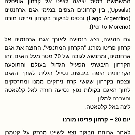
המשמשת בסיס יציאה לשיט אל קרחון אופסלה
(Upsala), בין קרחונים הצפים במימי אגם ארחנטינו
(Lago Argentino) ובסיס לביקור בקרחון פריטו מורנו
(Perito Moreno).
עם ההגעה, נצא בנסיעה לאורך אגם ארחנטינו אל
קרחון פריטו מורנו, "הקרחון המתנפץ", החוצה את אגם
ארחנטינו, ומתנשא לגובה של 70 מטר מעל האגם. זהו
הקרחון היבשתי הפעיל הגדול בעולם והתופעה
הקרחונית היפה ביבשת. נטייל רגלית לאורך האגם
ונצפה בקרחון שגושי קרח ניתקים ממנו ומתרסקים
לתוך האגם בקולות נפץ. נסיעה חזרה לאל קלפאטה
והעברה למלון.
לינה באל קלפאטה.
יום 20 – קרחון פריטו מורנו
לאחר ארוחת הבוקר נצא לשייט מרתק על קטמרן