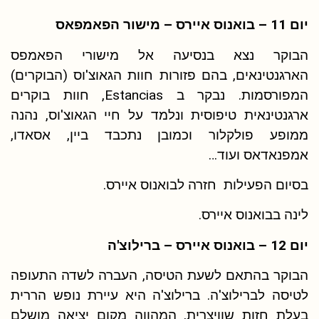
יום 11 – בואנוס איירס – מישור הפאמפאס
הבוקר נצא בנסיעה אל מישורי הפאמפס
הארגנטינאים, בהם פזורות חוות הגאוצ'וס (הבוקרים)
המפורסמות. נבקר ב Estancias, חוות בוקרים
ארגנטינאית טיפוסית ונלמד על חיי הגאוצ'וס, נהנה
ממופע פולקלור וכמובן נתכבד ביין, אסאדו,
אמפנאדאס ועוד…
בסיום הפעילות חזרה לבואנוס איירס.
לינה בבואנוס איירס.
יום 12 – בואנוס איירס – ברילוצ'ה
הבוקר בהתאם לשעת הטיסה, העברה לשדה התעופה
לטיסה לברילוצ'ה. ברילוצ'ה היא עיירת נופש הררית
בעלת חזות שוויצרית, המהווה מקום יציאה מושלם