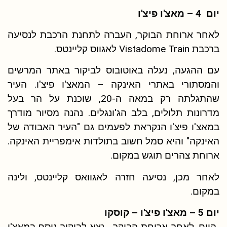
יום 4 – מאצ'ו פיצ'ו
לאחר ארוחת הבוקר, העברה לתחנת הרכבת לנסיעה
ברכבת Vistadome Train לאגווס קליינטס.
עם ההגעה, נעלה באוטובוס לביקור באתר המרשים
והמסתורי באתרי האינקה – המאצ'ו פיצ'ו. העיר
שהתגלתה רק במאה ה-20, שוכנת על הר בעל
מדרונות תלולים, בלב הג'ונגלים. נהנה מסיור מודרך
במאצ'ו פיצ'ו הנקראת לפעמים גם "העיר האבודה של
האינקה" והיא סמל חשוב בתולדות אימפריית האינקה.
ארוחת צהרים תוגש במקום.
לאחר מכן, נסיעה חזרה לאגוואס קליינטס, ולינה
במקום.
יום 5 – מאצ'ו פיצ'ו – קוסקו
היום, לאחר ארוחת הבוקר, נצא לביקור נוסף במאצ'ו