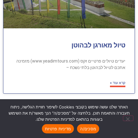
טיול מאורגן לבהוטן
יעדים טיולים פרטיים זקס (www.yeadimtours.com) מזמינה
אתכם לטיול לבהוטן בלתי נשכח –
קרא עוד »
האתר שלנו עושה שימוש בקובצי Cookies לשיפור חוויית הגלישה, ניתוח
תעבורה והתאמת תוכן. בלחיצה על "מסכים/ה" הנך מאשר/ת את השימוש
בעוגיות בהתאם למדיניות הפרטיות שלנו.
מסכים/ה
מדיניות פרטיות