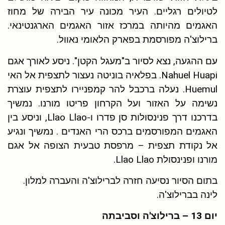
לטיולים רגליים. העיר מכונה עיר הבירה של מחוז
האגמים מהיותה במרכז אזור האגמים הארגנטינאי.
ברילוצ'ה מפורסמת בפארק הלאומי נאוול.
עם ההגעה, נצא לסיור ב"מעגל הקטן". ניסע לאורך אגם
Nahuel Huapi. בפלאיה בוניטה נעצור לתצפית אל האי
Huemul. נעלה ברכבל להר קמפניירו לתצפית עוצרת
נשימה על האזור ועל הקרחון פריטו מורנו. נמשיך
בדרכנו דרך פנינסולות סן פדרו ו-Llao Llao, וניסע בין
האגמים המפורסמים ברכס הרי האנדים . נמשיך ונגיע
אל נקודת תצפית – מרפסת טבעית הצופה אל אגם
מורנו ופנינסולת Llao Llao.
בתום הסיור נסיעה חזרה לברילוצ'ה והעברה למלון.
לינה בברילוצ'ה.
יום 13 – ברילוצ'ה וסביבתה