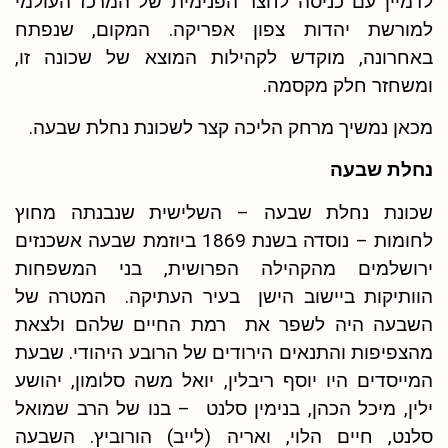
לדמיין עם כניסה לחצר הפנימית של המרכז העולמי
למורשת יהדות צפון אפריקה. המקום, שנפתח
באחרונה, מוקדש לקהילות המוצא של שכונה זו,
ומשחזר חלק מקסמה.
מכאן נמשיך מרחק הליכה קצר לשכונת נחלת שבעה.
נחלת שבעה
שכונת נחלת שבעה – השלישית שנבנתה מחוץ
לחומות – נוסדה בשנת 1869 ביוזמת שבעה אשכנזים
ירושלמים מהקהילה הפרושית, בני המשפחות
הוותיקות ביישוב הישן בעיר העתיקה. המטרה של
השבעה היה לשפר את רמת החיים שלהם ולצאת
מהצפיפות והתנאים הירודים של הרובע היהודי. שבעת
המייסדים היו יוסף ריבלין, יואל משה סלומון, יהושע
ילין, מיכל הכהן, בנימין סלנט – בנו של הרב שמואל
סלנט, חיים הלוי, ואריה (לייב) הורוביץ. השבעה