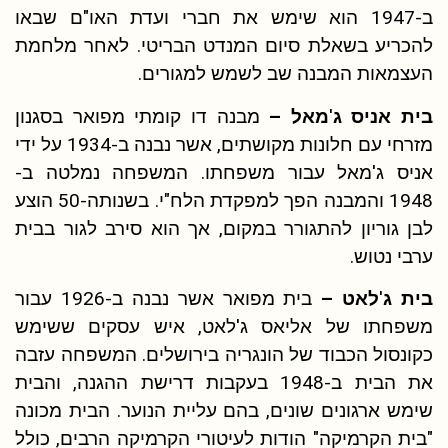
ב-1947 הוא שימש את חברי ועדת האו"ם שבאו
להכריע בשאלת סיום המנדט הבריטי. לאחר מלחמת
העצמאות המבנה שב לשמש למגורים.
בית אניס ג
'
מאל –
מבנה דו קומתי מפואר בסגנון
מזרחי עם חלונות מקושתים, אשר נבנה ב-1934 על ידי
אניס ג'מאל עבור משפחתו. המשפחה נמלטה ב-
1948 והמבנה הפך למפקדת הלח"י. בשנותה-50 הוצע
לבן גוריון להתגורר במקום, אך הוא סירב לגור בבית
ערבי נטוש.
בית ג
'
לאט –
בית מפואר אשר נבנה ב-1926 עבור
משפחתו של אליאס ג'לאט, איש עסקים ששימש
כקונסול הכבוד של הונגריה בירושלים. המשפחה עזבה
את הבית ב-1948 בעקבות דרישת ההגנה, והבית
שימש ארגונים שונים, בהם עליית הנוער. הבית מכונה
"בית הקרמיקה" הודות לעיטורי הקרמיקה הרבים, כולל