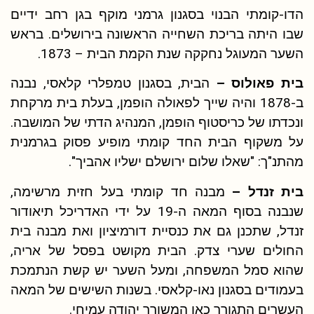
הדו-קומתי הבנוי בסגנון גרמני מוקף בגן רחב ידיים
שבו היתה בריכת השחייה הראשונה בירושלים. בראש
השער המעוגל נחקקה שנת הקמת הבית – 1873.
בית פאולוס –
הבית, בסגנון טמפלרי קלאסי, נבנה
ב-1878 והיה שייך לפאולה הופמן, בעלת בית מרקחת
ונכדתו של כריסטוף הופמן, המנהיג הדתי של המושבה.
על משקוף הבית החד קומתי מופיע פסוק בגרמנית
מהתנ"ך: "שאלו שלום ירושלם ישליו אהביך".
בית זנדל –
מבנה חד קומתי בעל חזית מרשימה,
שנבנה בסוף המאה ה-19 על ידי האדריכל תיאודור
זנדל, שתכנן גם את כנסיית דורמיציון ואת מבנה בית
החולים שערי צדק. הבית מקושט בפסל של אריה,
שהוא סמל המשפחה, ומעל השער יש קשת הנתמכת
בעמודים בסגנון נאו-קלאסי. בשנות השישים של המאה
העשרים התגורר כאן המשורר יהודה עמיחי.