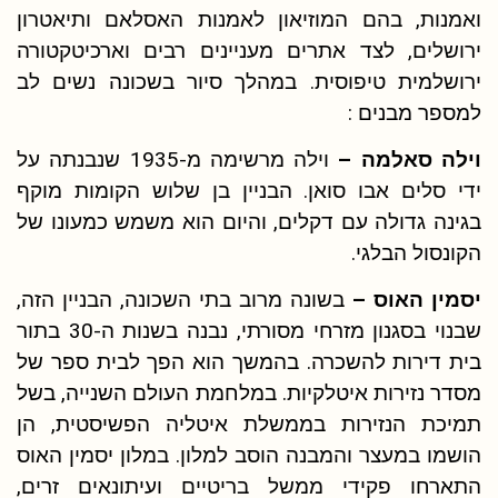
ואמנות, בהם המוזיאון לאמנות האסלאם ותיאטרון
ירושלים, לצד אתרים מעניינים רבים וארכיטקטורה
ירושלמית טיפוסית. במהלך סיור בשכונה נשים לב
למספר מבנים :
וילה סאלמה –
וילה מרשימה מ-1935 שנבנתה על
ידי סלים אבו סואן. הבניין בן שלוש הקומות מוקף
בגינה גדולה עם דקלים, והיום הוא משמש כמעונו של
הקונסול הבלגי.
יסמין האוס –
בשונה מרוב בתי השכונה, הבניין הזה,
שבנוי בסגנון מזרחי מסורתי, נבנה בשנות ה-30 בתור
בית דירות להשכרה. בהמשך הוא הפך לבית ספר של
מסדר נזירות איטלקיות. במלחמת העולם השנייה, בשל
תמיכת הנזירות בממשלת איטליה הפשיסטית, הן
הושמו במעצר והמבנה הוסב למלון. במלון יסמין האוס
התארחו פקידי ממשל בריטיים ועיתונאים זרים,