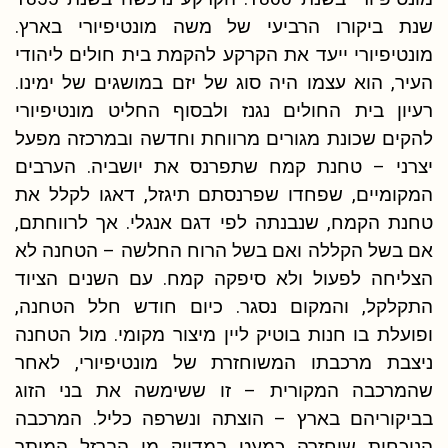
שנת ביקורו הרביעי של משה מונטיפיורי בארץ.
מונטיפיורי ייעד את הקרקע להקמת בית חולים ליהודי
העיר, הוא עצמו היה סוג של יזם במושגים של ימינו.
רעיון בית החולים נגנז ולבסוף החליט מונטיפיורי
להקים שכונת מגורים מרווחת וחדשה ובמרכזה מפעל
יצרני – טחנת קמח שתפרנס את יושביה. הערבים
המקומיים, שפחדו שפרנסתם תיגזל, דאגו לקלל את
טחנת הקמח, שנבנתה לפי דגם אנגלי. אך לרווחתם,
אם בשל הקללה ואם בשל הרוח החלשה – הטחנה לא
הצליחה לפעול ולא סיפקה קמח. עם השנים הציוד
התקלקל, והמקום נסגר. כיום חודש חלל הטחנה,
ופועלת בו חנות בוטיק ליין מיצור מקומי. מול הטחנה
ניצבת מרכבתו המשוחזרת של מונטיפיורי, לאחר
שהמרכבה המקורית – זו ששימשה את בני הזוג
בביקוריהם בארץ – הוצתה ונשרפה כליל. המרכבה
הנוכחית שוחזרה כמעט במדויק מן הברזל המותך