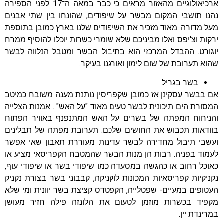
ארכיאולוגיים מהאזור מראים כי כבר במאה ה־17 לפני הספירה
נהנו תושבי המקום מבשר על שיפודים, שהונחו בין שתי אבנים
מעל מדורה. מאוד מזכיר את השיפודים שלנו בארץ כמובן בתוספת
ירקות וצ'יפס ואלו מביניכם שלא שומרי כשרות יוכלו להוסיף ממרח
יוגורט. ההבדל המרכזי הוא בתיבול הבשר ומטבל הנלווה לבשר
שהוא תערובת של שום לימון ואורגנו בעיקר.
בשר בגריל
אם בבשר עסקינן אז כמובן שקפריסין נותנת מענה משובח כמיטב
המסורת הים תיכונית לבשר טעים מאוד "על האש" . אמנות הצלייה
והניחוח המפתה של בשרים על האש המתנפנף באוויר הפתוח
בוודאות תכבוש את החושים שלכם. תערובת מפתה של תבלינים
ועשבי תיבול מחדירה לבשר עדינות מעוררת תאבון שאי אפשר
לעמוד בפניה. רבות הן מנות הבשר שהמטבח הקפריסאי מציע או
כאוכל רחוב או כהגשה במסעדה כמו שיפודי בשר או שיפודי עוף,
נקניקיות קפריסאיות המכונות לוקניקה, קבבוני בשר בצורת נקניק
העטופים במעיים- שפטלייה, הקפטדס קציצת בשר יוונית ומי שלא
מקפיד בכשרות מוזמן לטעום את הלונזה פילה חזיר מעושן
במרינדת יין.