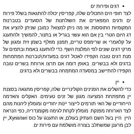
דגים ופירות ים
לצד חופי הים התכולים שלה, קפריסין יכולה להתגאות בשלל פירות
ים ודגים המפארים את השולחנות של הסועדים בטברנות
המקומיות התוססות. אז מה ניתן למצוא? כמובן שניתן להציע את
דג היום הטרי בין אם הוא עשוי בגריל או בתנור, להמשיך ולהתענג
על קלאמרי או שרימפס טריים, תמנון מוזלף בשמן זית ומגוון של
מרקי דגים שונים לפי המלצת השף. כדי להתענג באמת ובתמים על
מנת דגים טובה הקפידו לאכול דגים במעדות\טברנות המתמחות
בדגים ולא בבשרים. באופן דומה אם תרצו ארוחת בשרים טובה
הקפידו להתיישב במסעדה המתמחה בבשרים ולא בדגים.
יין
כדי להשלים את הפנינים הקולינריים שלה, קפריסין מתגאה בסצנת
יין מתפתחת המציעה מגוון של זנים טעימים. האקלים והאדמה
הייחודיים של האי תורמים לייצור יינות יחודיים ומומלץ ליהנות מהם
לצד הארוחה מפנקת. מומלץ לקחת לגימה מקומנדריה, כפי הנראה
היין היין בעל השם העתיק בעולם, או התענגו על כוס Xynisteri, יין
לבן מרענן שמשתלב בצורה מושלמת עם פירות ים.