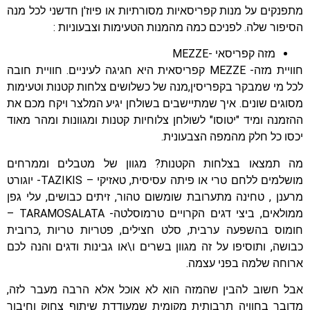
מתפנקים על מנות קפריסאיות מסורתיות או פיוז'ן חדשני לכל מנה
הסיפור שלה. לפניכם כמה מהמנות הטעימות וצבעוניות :
מזה קפריסאי -MEZZE
חוויית מזה- MEZZE קפריסאית היא חגיגה לעיניים. חוויית חובה
לכל מי שמבקר בקפריסין,מנה של כשלושים צלחות קטנות וטעימות
מסוגים שונים. איך שמתיישבים בשולחן יגיע המלצר ויקח מכם את
ההזמנה ומיד "יטוסו" לשולחן צלוחיות קטנות ומגוונות ומהר מאוד
יכסו כל חלק מהמפה הצבעונית.
מה תמצאו בצלחות הקטנות? מגוון של מטבלים וממרחים
מושלמים ללחם טרי או פיתה עסיסית, טאזיקי – TAZIKIS- יוגורט
מרענן , טחינה מתערובת שומשום טהור, זיתים כבושים, עלי גפן
ממולאים, ביצי דגים הקרויים טרמוסלטה- TARAMOSALATA –
חומוס בהשפעה ערבית, סלט חצילים, פטריות טריות ,כרובית
כבושה, ותוסיפו על זה מגוון בשרים ו\או גבינות ודגים והנה לכם
ארוחה שלמה בפני עצמה.
אבל חשוב להבין שהמזה הוא לא אוכל אלא הרבה מעבר לזה,
מדובר בחוויה תרבותית מקומית שמעודדת שיתוף צחוק וחיבור