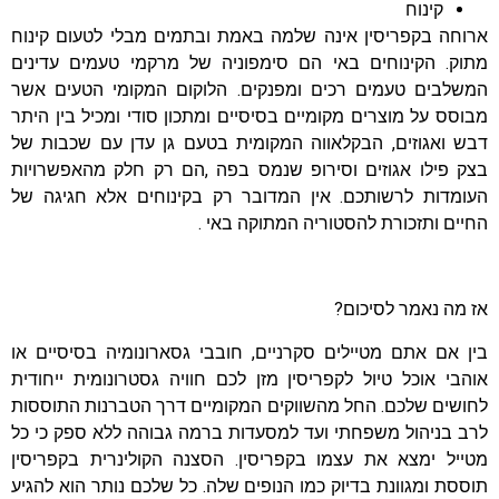
קינוח
ארוחה בקפריסין אינה שלמה באמת ובתמים מבלי לטעום קינוח
מתוק. הקינוחים באי הם סימפוניה של מרקמי טעמים עדינים
המשלבים טעמים רכים ומפנקים. הלוקום המקומי הטעים אשר
מבוסס על מוצרים מקומיים בסיסיים ומתכון סודי ומכיל בין היתר
דבש ואגוזים, הבקלאווה המקומית בטעם גן עדן עם שכבות של
בצק פילו אגוזים וסירופ שנמס בפה ,הם רק חלק מהאפשרויות
העומדות לרשותכם. אין המדובר רק בקינוחים אלא חגיגה של
החיים ותזכורת להסטוריה המתוקה באי .
אז מה נאמר לסיכום?
בין אם אתם מטיילים סקרניים, חובבי גסארונומיה בסיסיים או
אוהבי אוכל טיול לקפריסין מזן לכם חוויה גסטרונומית ייחודית
לחושים שלכם. החל מהשווקים המקומיים דרך הטברנות התוססות
לרב בניהול משפחתי ועד למסעדות ברמה גבוהה ללא ספק כי כל
מטייל ימצא את עצמו בקפריסין. הסצנה הקולינרית בקפריסין
תוססת ומגוונת בדיוק כמו הנופים שלה. כל שלכם נותר הוא להגיע