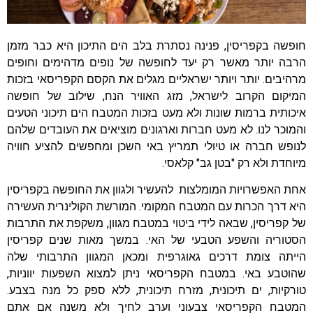
חופשה בקפריסין, פנינה נסתרת בלב הים התיכון היא כבר מזמן
הרבה יותר מאשר רק יעד לחופשה של נופים מדהימים וחופים
מרהיבים. יותר ויותר ישראליים מגלים את הקסם הקפריסאי בזכות
המיקום הקרוב לישראל, מזג האוויר הנח, שילוב של חופשה
איכותית ברמות שונות ולא מעט בזכות המטבח הים תיכוני הטעים
והמוכר לנו. לא מעט חברות וארגונים מוציאים את העובדים שלהם
לנופש חברה או טיולי תמריץ באי השכן ומחפשים להציע חוויה
מיוחדת ולא רק "בטן גב" קלאסי.
אחת האפשרויות המומלצות להעשיר ולגוון את החופשה בקפריסין
היא דרך הכרות עם המטבח המקומי. המורשת הקולינרית העשירה
של קפריסין, שבאה לידי ביטוי במטבח מגוון, משקפת את התרבות
הסטוריה והשפע הטבעי של האי. במשך מאות שנים קפריסין
הייתה צומת דרכים גאוגרפית ומכאן המגוון התרבותי שלה
שהוטבע באי. במטבח הקפריסאי ניתן למצוא השפעות יווניות,
טורקיות, ים תיכונית, מזרח תיכונית, ללא ספק כל מנה בצבע.
המטבח הקפריסאי צבעוני וערב לחיך ולא משנה אם אתם