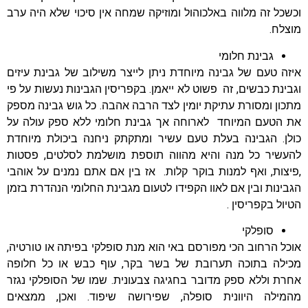
וכשכל זה מלווה באלכוהול ומוזיקה שמחה אין סיכוי שלא היה ערב
מוצלח.
גבינת חלומי
איזה טעם של גבינה מיוחדת ניתן לייצר משילוב של גבינת עיזים
וגבינת כבשים, זה פשוט לא ייאמן. בקפריסין הגבינות נעשות על פי
מתכון ומסורת עתיקת יומין לצד הרבה אהבה. כל גוש גבינה מספק
את הטעם המיוחד לארוחה אך גבינת חלומי ללא ספק עולה על
כולן. הגבינה בעלת טעם עשיר ומתקתק ניחנה ביכולת מיוחדת
להעשיר כל מנה והיא מהווה תוספת מושלמת לסלטים, פסטות
,פיצות, ואף למנות בוקר קלות. אז בין אם אתם נמנים על אוהבי
הגבינות ובין אם לאוו הקפידו לטעום מגבינת החלומי הנהדרת בזמן
הטיול בקפריסין .
סופלקי
אוכל הרחוב הכי מפורסם באי הוא מנת סופלקי בפיתה או טורטיה,
מכילה בתוכה תערובת של בשר בקר, עוף כבש או כל חלופה
אחרת וללא ספק מדובר בחגיגה צבעונית. שמו של הסופלקי נגזר
מהמילה היוונית סופלה, שפירושה שיפוד. ואכן, ממצאים