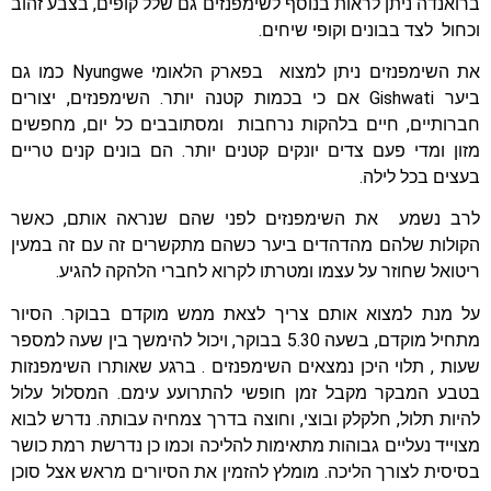
ברואנדה ניתן לראות בנוסף לשימפנזים גם שלל קופים, בצבע זהוב
וכחול לצד בבונים וקופי שיחים.
את השימפנזים ניתן למצוא בפארק הלאומי Nyungwe כמו גם
ביער Gishwati אם כי בכמות קטנה יותר. השימפנזים, יצורים
חברותיים, חיים בלהקות נרחבות ומסתובבים כל יום, מחפשים
מזון ומדי פעם צדים יונקים קטנים יותר. הם בונים קנים טריים
בעצים בכל לילה.
לרב נשמע את השימפנזים לפני שהם שנראה אותם, כאשר
הקולות שלהם מהדהדים ביער כשהם מתקשרים זה עם זה במעין
ריטואל שחוזר על עצמו ומטרתו לקרוא לחברי הלהקה להגיע.
על מנת למצוא אותם צריך לצאת ממש מוקדם בבוקר. הסיור
מתחיל מוקדם, בשעה 5.30 בבוקר, ויכול להימשך בין שעה למספר
שעות , תלוי היכן נמצאים השימפנזים . ברגע שאותרו השימפנזות
בטבע המבקר מקבל זמן חופשי להתרועע עימם. המסלול עלול
להיות תלול, חלקלק ובוצי, וחוצה בדרך צמחיה עבותה. נדרש לבוא
מצוייד נעליים גבוהות מתאימות להליכה וכמו כן נדרשת רמת כושר
בסיסית לצורך הליכה. מומלץ להזמין את הסיורים מראש אצל סוכן