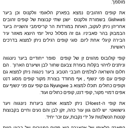
מוסמך.
את קופים הזהובים נמצא בפארק הלאומי וולקנוס וכן ביער
Gishwati. בשמורת וולקנוס ישנן שתי קבוצות של קופים זהובים
אחריהן ניתן לעקוב, האחת במורדות הר קריסימבי והשנייה ביער
הבמבוק בהר סאביניו. גם זה מסלול טיול יומי היוצא מאזור עיר
הבירה קיגלי אחת ליום. סוגי קופים רגילים ניתן למצוא בדרכים
ראשיות.
קופי קולובוס מהווים זן של קופים סופר ייחודיים ביער ניונגווה
וניתנים לזיהוי בקלות בעזרת צבעם שחור לבן ושיערם הארוך . הם
חלום והשראה לצלמים חובבי הטבע. ביער נינגווה ניתן למצוא גם
קופים עם פני ינשוף , אף מחודד בצורת מקור קופים מסוג דנט
וקופים כחולים. תוכלו למצוא ב Nyungwe גם קופי עם פני ינשוף עם
אפים דמויי מקור, קופי דנט, קופים כחולים ועוד.
את קופי ה-L’Hoest ניתן למצוא אותם ביערות ניונגווה ויער
גישוואטי. יש להם גוון עור כהה, זקן לבן והם נעים וחיים בקבוצות
קטנות הנשלטות על ידי נקבות, עם זכר יחיד.
הפארק הלאומי של אקאגרה הוא מקום המגורים של בבוני הזית