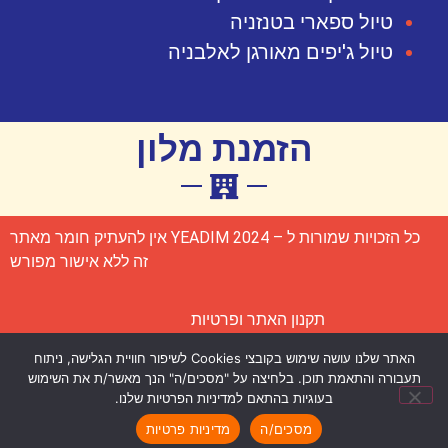
טיול ספארי בטנזניה
טיול ג'יפים מאורגן לאלבניה
הזמנת מלון
כל הזכויות שמורות ל – YEADIM 2024 אין להעתיק חומר מאתר
זה ללא אישור מפורש
תקנון האתר ופרטיות
האתר שלנו עושה שימוש בקובצי Cookies לשיפור חוויית הגלישה, ניתוח
הצהרת נגישות
תעבורה והתאמת תוכן. בלחיצה על "מסכים/ה" הנך מאשר/ת את השימוש
בעוגיות בהתאם למדיניות הפרטיות שלנו.
נבנה על ידי פנינה ולטר –
בנייה וקידום אתרים
מסכים/ה
מדיניות פרטיות