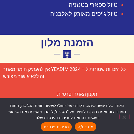
טיול ספארי בטנזניה
טיול ג'יפים מאורגן לאלבניה
הזמנת מלון
כל הזכויות שמורות ל – YEADIM 2024 אין להעתיק חומר מאתר
זה ללא אישור מפורש
תקנון האתר ופרטיות
האתר שלנו עושה שימוש בקובצי Cookies לשיפור חוויית הגלישה, ניתוח
הצהרת נגישות
תעבורה והתאמת תוכן. בלחיצה על "מסכים/ה" הנך מאשר/ת את השימוש
בעוגיות בהתאם למדיניות הפרטיות שלנו.
נבנה על ידי פנינה ולטר –
בנייה וקידום אתרים
מסכים/ה
מדיניות פרטיות