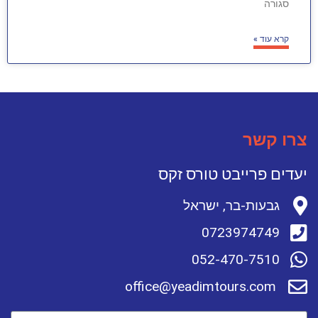
סגורה
קרא עוד »
צרו קשר
יעדים פרייבט טורס זקס
גבעות-בר, ישראל
0723974749
052-470-7510
office@yeadimtours.com