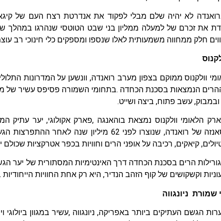
רואנדה לא יהיה שלם מבלי לפקוד את אנדרטת רצח העם של קיגאלי
ים חלק ממחווה משמעותית לאלו שנספו ומספקים כלי חינוכי רב עוצ
לקנוס
י וולקנוס ממוקם בצפון מערב רואנדה, וונשען על המדרונות התלול
הרים הנמצאות בסכנת הכחדה .בתחומי השמורה פסיפס עשיר של מערכ
 ובמבוק, עשב פתוח, ביצה ושייט.
רק הלאומי וולקנוס נמצאת בוהאנגה ,פארק אקולוגי, יער עתיק ה
ומערות מוסאנזה של רואנדה, שנוצרו לפני 62 מיליון ש
ולים, קיאקים, רכיבה על אופני הרים וחוויות בכפר אטרקציות שכולם יכ
וניות וקשקושים של קוף הזהב הנדיר, היא רק אחת החוויות הייחודיות 
 שמורת ניונגווה
רות הגשם העתיקים ביותר באפריקה, ניונגווה ,עשיר במגוון ביולוגי