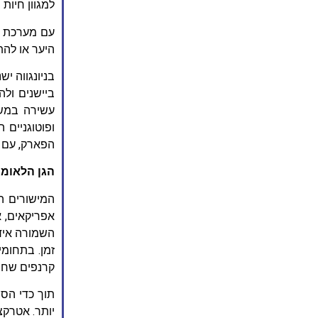
למגוון חיות בר , כו
עם מערכת של
היער או לה
ביישנים ול
ופוטוגניים 
הפארק, עם ל
הגן הלאומי
המישורים ה
אפריקאים, 
השמורה איד
קרנפים שחו
יותר. אטרקצ