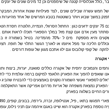
לל אוכלוסייה קטנה של שימפנזים וכן 12 מינים שונים של יונקים גדולים.
 חמש עשרה שבילים שונים , לצד פעילויות שונות אחרות, המבקרים
תפנק במשך שבוע ויותר בשוטטות בטבע המרשים של אחד מהיערות ה
בניונגווה ישנם 75 יונקים ידועים כגון : החתול הסרוולי, הנמייה, הלוטרה 
הסתתר מעין אדם ועם קצת מזל במלך הספארי תוכלו לראות אותם בס
עשירה במשקעים והיא מספקת מים ל -70% מהמדינה.
הכוללים הליכה עד מפל איזומו או לאורך הגשר התלוי של חופה. תצ
הקה של קופי קולובוס וגם ילוו אתכם מגוון של עופות דורסים .
 אקגרה
חמים והנמוכים יחסית של אקגרה כוללים סוואנה, יערות, ביצות ו
אנו שואפים להפוך את הפארק הלאומי למיקום ברמה עולמית כדי לח
אלים לספארי ואנשי השמורה נוקטים באמצעים כדי להבטיח שהביג פ
רים החיים בשלווה בפארק.
יה נוספת בפארק אקגרה הוא שייט באגם איהמה עם תניני נילוס, עופ