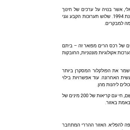
, אשר בנויה על ערכים של חינוך
ושלום ומכבדת את זכרם של למעלה ממליון בני שבט הטוטסי שנהרגו במהלך שנת 1994. שלוש תערוכות הקבע וגני
מה למבקרים.
ים של רכס הרים מפואר זה – ביתם
ות אקולוגיות מונטניות, החובקות
משמר את הפולקלור המסקרן ביותר
נה לאחר ההתפרצות הגעשית האחרונה. עוד אפשרויות בילוי
ולים ליהנות מהן.
מעקב אחר גורילות הרים בסכנת הכחדה דרך האינטימיות המסתורית של יער הגשם, חי עם קריאות של 200 מינים של
באמת באזור.
 ויפה להפליא. האזור ההררי המתחבר