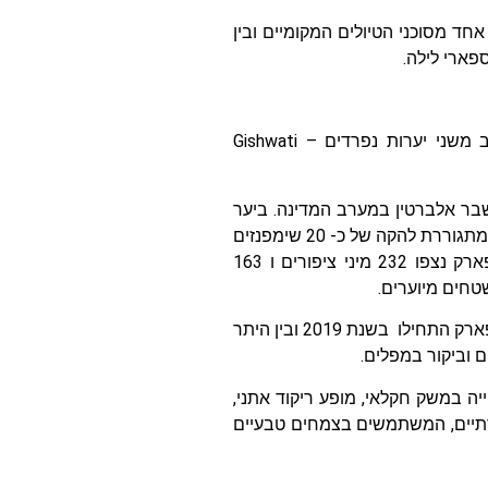
חד מסוכני הטיולים המקומיים ובין
פארי לילה.
הפארק הלאומי הרביעי של רואנדה, גישווטי מוקורה Gishwati Mukura מורכב משני יערות נפרדים – Gishwati
השבר אלברטין במערב המדינה. ביער
60 מינים שונים של עצים, ובהם עצים המיועדים לתעשייה ועצי במבוק. בגישוואטי מתגוררת להקה של כ- 20 שימפנזים
שחיים לצד קופי זהב, וקופים כחולים. גם לבעלי הכנף ייצוג מכובד ובתחומי הפארק נצפו 232 מיני ציפורים ו 163
טחים מיוערים.
הפארק הוא כיום חלק מתוכנית שיקום פארקים של ממשלת רואנדה. הפעילויות בפארק התחילו בשנת 2019 ובין היתר
ם וביקור במפלים.
יה במשק חקלאי, מופע ריקוד אתני,
ורתיים, המשתמשים בצמחים טבעיים