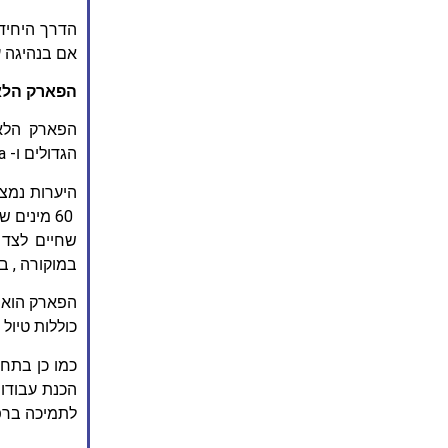
הדרך היחידה
אם בנהיגה 
הפארק הלאו
הגדולים ו- Mukura הקטנים, ויוצרים בסך הכל 34 קמ"ר בתוספת אזור חיץ.
היערות נמצא
במוקורה , ב
כוללות טיול
כמו כן בתחו
הכנת עבודות
לתמיכה ברפו