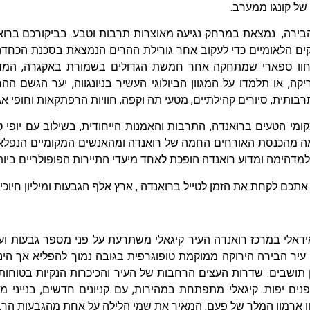
ל קונגו ממערב.
הבירה, נמצאת במרחק נגיעה מאוצרות תרבות וטבע. בביקורכם ברוא
ים הלאומיים כדי לעקוב אחר גורילת ההרים הנמצאת בסכנת הכחדה ב
וו ספארי שמתחקה אחר חמשת הגדולים בשמורת באקגרה, המדור
קה, או תלמדו על המגוון הביולוגי העשיר בניונגווה, יער הגשם הה
ותית, סיורים קהילתיים, מטעי תה וקפה, חוויות הרפתקאות וחופי אג
מי הטעים ברואנדה, התרבות והאמנות הייחודית, בשילוב עם יופי 
ה מהכנסת האורחים החמה של רואנדה ומהאנשים המקומיים הנפלאים
מדהימה ומדוע רואנדה הופכת לאחד מיעדי התיירות הפופולריים ביו
 אתכם לקחת את הזמן לטייל ברואנדה , ארץ אלף הגבעות ומיליון חיוכי
ידאלי במרכז רואנדה העיר קיגאלי משתרעת על פני מספר גבעות וע
 עיר הבירה הירוקה ממוקמת טופוגרפית בגובה נמוך להפליא אך הי
ן תושבים. שדרות העצים הרחבות של העיר והכיכרות הנקיות בטוחות
נים יפות. קיגאלי מתפתחת במהירות, עם קניונים חדשים, בנייני 
ן ארמון המלך של פעם, המאיר את שמי הלילה על אחת מהגבעות הרב