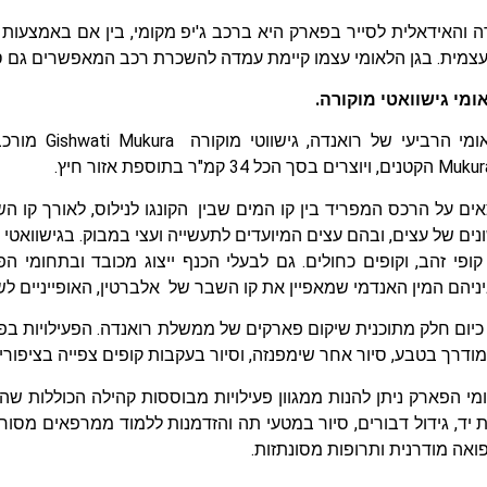
 והאידאלית לסייר בפארק היא ברכב ג'יפ מקומי, בין אם באמצעות א
עצמית. בגן הלאומי עצמו קיימת עמדה להשכרת רכב המאפשרים גם ס
מי גישוואטי מוקורה.
ים על הרכס המפריד בין קו המים שבין הקונגו לנילוס, לאורך קו 
יניהם המין האנדמי שמאפיין את קו השבר של אלברטין, האופייניים לש
 מודרך בטבע, סיור אחר שימפנזה, וסיור בעקבות קופים צפייה בציפורי
מי הפארק ניתן להנות ממגוון פעילויות מבוססות קהילה הכוללות שהי
 יד, גידול דבורים, סיור במטעי תה והזדמנות ללמוד ממרפאים מס
אה מודרנית ותרופות מסונתזות.