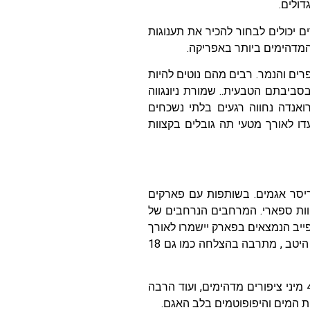
 יכולים לבחור להכיר את תענוגות
מדהימים ביותר באפריקה.
חסרת הטפרים והנמר. רבים מהם נוטים להיות
ביבתם הטבעית.. שמורת ניונגווה
 בטיול בשמורה זו ברואנדה נחווה רגעים בלתי נשכחים
עדו לאורך מטעי תה גובלים בקצוות
תריסר אגמים. בשותפות עם פארקים
וות ספארי. המרחבים הנרחבים של
ייב הנמצאים בפארק יישמרו לאורך
זמן. בתחומי הפארק נמצאת משפחה של אריות מדרום אפריקה אשר התאקלמה היטב , מתרבה בהצלחה כמו גם 18
תוך כדי הספארי תפגשו בתאו , פיל, אנטילופה, זברה, ג'ירפה, בבונים, קופים, 490 מיני ציפורים מדהימים, ועוד הרבה
ות המים והיפופוטמים בלב האגם.