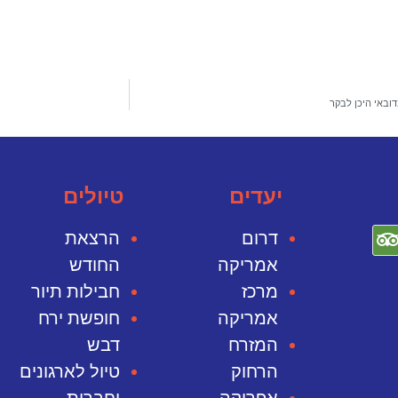
ובאי היכן לבקר
יעדים
טיולים
דרום
הרצאת
אמריקה
החודש
מרכז
חבילות תיור
אמריקה
חופשת ירח
המזרח
דבש
הרחוק
טיול לארגונים
אפריקה
וחברות