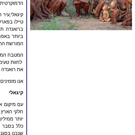
הדמוקרטית ש
קיגאלי,עיר 
טיילו בפארק
ברואנדה תח
ביותר באפרי
המורשת התרב
המטבח המקו
לחוות טעימ
את רואנדה ל
אנו מזמינים
קיגאלי
עם מיקום א
חלקי הארץ.
יותר ממיליו
כלל בסבר פ
שנבנו בסגנו