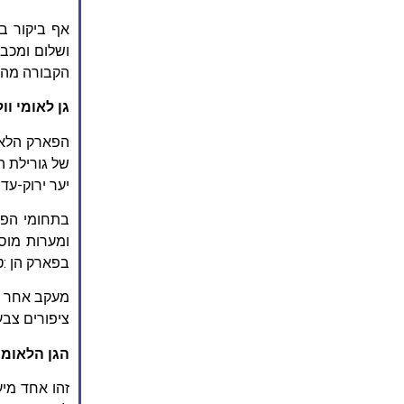
אף ביקור ב
הקבורה מהוו
גן לאומי וו
הפארק הלאומ
של גורילת ה
יער ירוק-עד
בתחומי הפא
בפארק הן :טי
ציפורים צבע
הגן הלאומי
זהו אחד מיע