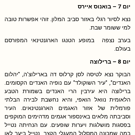
יום 7 – בואנוס איירס
נצא לסיור רגלי באזור סביב המלון. זוהי אפשרות טובה
למי ששומר שבת.
בערב נצפה במופע הטנגו הארגנטינאי המפורסם
בעולם.
יום 8 – ברילוצה
הבוקר נצא לטיסה לסן קרלוס דה בארילוצ'ה, "יהלום
האנדים", "עיר השוקולד" עם נופיה האנדים הקסומים.
ברילוצה היא עירבין הרי האנדים בשמורת הטבע
הלאומית נוואל הואפי, והיא נחשבת לבירה הבלתי
פורמלית של אזור האגמים הארגנטינאים. העיר
וסביבתה מלאים באינספור אגמים מדהימים המוקפים
בפסגות מושלגות ויערות שופעים. עם הנחיתה נטייל
במה שמכונה המסלול המעגלי הקצר נטייל ביער לאו