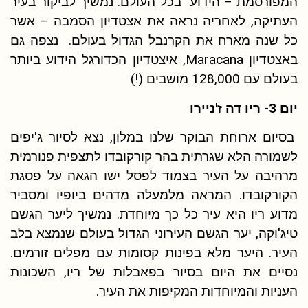
המפורסמת – הידוע בכל העולם. נמשיך לביקור בעיר
העתיקה, לאחריה נראה את אצטדיון הסמבה – אשר
כל שנה מארח את הקרנבל הגדול בעולם. נצפה גם
באצטדיון Maracana, איצטדיון הכדורגל הידוע ביותר
בעולם עם 128,000 מושבים (!)
יום 3- ריו דה ז'ניירו
בסיום ארוחת הבוקר שלנו במלון, נצא לסיור ג'יפים
לשמורה הלא שגרתית בהר קורקובדו לתצפית פנורמית
מרהיבה על העיר בצמוד לפסל ישו הגאה על פסגת
הקורקובדו. המראה מלמעלה מדהים ביופיו ומסביר
מדוע ריו היא עיר כל כך מיוחדת. נמשיך ליער הגשם
טיג'וקה, יער הגשם העירוני הגדול בעולם שנמצא בלב
העיר. היער מלא בפינות קסומות עם מפלים זורמים.
נסיים את היום בסיור בפאבלות של ריו, השכונות
העניות והמיוחדות המקיפות את העיר.