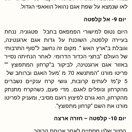
לאו שנמצא על שפת אגם נהואל הואאפי הגדול.
יום 9- אל קלפטה
היום נטוס למישורי הפמפאס בחבל פטגוניה. ננחת
בעיירה קלפטה, השוכנת על גדות אגם ארגנטינה,
וגובלת ב"ארץ האש ". מקום זה נחשב ל"סוף התרבותי
של העולם "בחצי הכדור הדרומי. לאחר הנחיתה נסייר
באזור אגם ארגנטינה, לביקור ב"קרחון המתפוצץ ""
פריטו מורנו "המתנשא 70 מ 'מעל האגם וברוחב של
5 ק"מ! לעתים קרובות, גושי קרח ענקיים נשברים
מהקרחון ונופלים לאגם.. מדי פעם, כשהקרח מתנתק
מהקרחון, הוא גורם לפיצוץ רועם מסיבי, ומעניק לפריטו
מורנו את השם "קרחון מתפוצץ".
יום 10- קלפטה – חזרה ארצה
הסיור שלנו מסתיים לאחר ארוחת הבוקר.