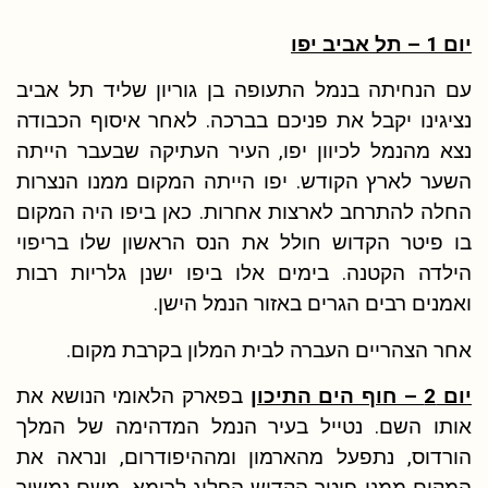
יום 1 – תל אביב יפו
עם הנחיתה בנמל התעופה בן גוריון שליד תל אביב
נציגינו יקבל את פניכם בברכה. לאחר איסוף הכבודה
נצא מהנמל לכיוון יפו, העיר העתיקה שבעבר הייתה
השער לארץ הקודש. יפו הייתה המקום ממנו הנצרות
החלה להתרחב לארצות אחרות. כאן ביפו היה המקום
בו פיטר הקדוש חולל את הנס הראשון שלו בריפוי
הילדה הקטנה. בימים אלו ביפו ישנן גלריות רבות
ואמנים רבים הגרים באזור הנמל הישן.
אחר הצהריים העברה לבית המלון בקרבת מקום.
יום 2 – חוף הים התיכון
בפארק הלאומי הנושא את
אותו השם. נטייל בעיר הנמל המדהימה של המלך
הורדוס, נתפעל מהארמון ומההיפודרום, ונראה את
המקום ממנו פיטר הקדוש הפליג לרומא. משם נמשיך