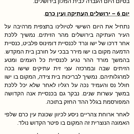
בסיום היום העברה לבית המלון בירושלים.
יום 6 – ירושלים העתיקה ועין כרם
.
נתחיל את היום השישי לטיולינו בתצפית מרהיבה על
העיר העתיקה בירושלים מהר הזיתים. נמשיך ללכת
אחר דרכו של ישו ונרד לכנסיית דומינוס פלביט, כנסיית
הדמעה מקום בו ישו מירר בבכי על חורבן בית המקדש.
בהמשך מורד ההר נגיע לכנסיית כל העמים ומטע
הזיתים שבה ובמרכזה עצי זית עתיקים שישו בכה
למרגלותיהם. נמשיך לבריכות בית צידה, המקום בו ישו
חולל נס והעמיד נכה על רגליו לאחר שלא יכל ללכת
במשך עשרות שנים. נבקר גם בכנסיית אנה הקדושה
המפורסמת בגלל ההד החזק בתוכה.
לאחר ארוחת צהריים ניסע לכיוון שכונת עין כרם שלפי
האמונה הנוצרית זה המקום בו פיטר הקדוש נולד.