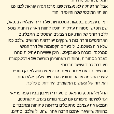
המגוונת והקסומה הזו.
אבל ההרפתקה לא נעצרת שם. מרכז אסיה קוראת לכם עם
הפיתוי המיסטי שלה והיופי הייחודי.
דמיינו עצמכם בפסגות המלכותיות של הרי ההימלאיה בנפאל,
שם תפגשו מסורות עתיקות ותוכלו לחוות הארה רוחנית. מסע
ללב הרוחני של הודו, עם הצבעים התוססים, התבלינים
הארומטיים והרחובות השוקקים יעוררואת החושים שלכם כמו
שלא היה מעולם. טיול בערים הקסומות של דרך המשי
סמרקנד ובוכרה באוזבקיסטן, היכן ששיירות עתיקות סחרו
בעבר בסחורות , והותירו מאחוריהן מורשת של ארכיטקטורה
מעוררת כבוד ועושר תרבותי.
מה שמייחד את אירופה ואת מרכז אסיה הוא לא רק הנופים
עוצרי הנשימה או ההיסטוריה הכובשת שלהן, אלא החום
והאירוח של האנשים המקומיים הידידותיים כל כך.
החל מלהתפנק מהמאפים מעוררי תיאבון בבית קפה פריזאי
ועד לשיתוף סיפורים עם שבטי נוודים בערבות קזחסטן,
תמצאו את עצמכם מתקבלים בזרועות פתוחות ומתכבדים
בחוויות שיישארו אתכם הרבה אחרי שהטיול שלכם יסתיים.