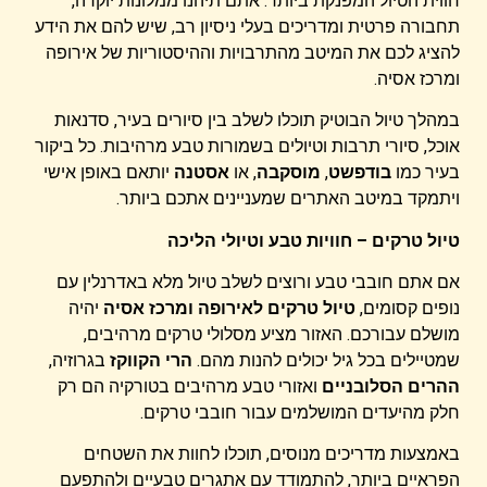
חווית הטיול המפנקת ביותר. אתם תיהנו ממלונות יוקרה,
תחבורה פרטית ומדריכים בעלי ניסיון רב, שיש להם את הידע
להציג לכם את המיטב מהתרבויות וההיסטוריות של אירופה
ומרכז אסיה.
במהלך טיול הבוטיק תוכלו לשלב בין סיורים בעיר, סדנאות
אוכל, סיורי תרבות וטיולים בשמורות טבע מרהיבות. כל ביקור
בעיר כמו
בודפשט
,
מוסקבה
, או
אסטנה
יותאם באופן אישי
ויתמקד במיטב האתרים שמעניינים אתכם ביותר.
טיול טרקים – חוויות טבע וטיולי הליכה
אם אתם חובבי טבע ורוצים לשלב טיול מלא באדרנלין עם
נופים קסומים,
טיול טרקים לאירופה ומרכז אסיה
יהיה
מושלם עבורכם. האזור מציע מסלולי טרקים מרהיבים,
שמטיילים בכל גיל יכולים להנות מהם.
הרי הקווקז
בגרוזיה,
ההרים הסלובניים
ואזורי טבע מרהיבים בטורקיה הם רק
חלק מהיעדים המושלמים עבור חובבי טרקים.
באמצעות מדריכים מנוסים, תוכלו לחוות את השטחים
הפראיים ביותר, להתמודד עם אתגרים טבעיים ולהתפעם