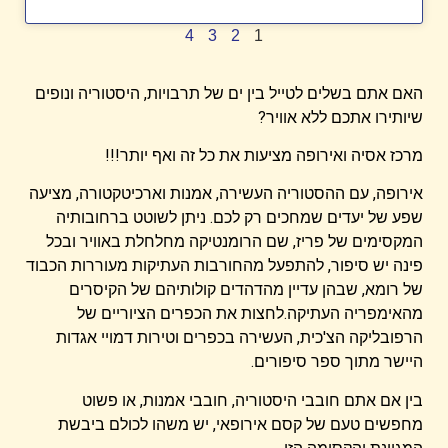
4
3
2
1
האם אתם בשלים לטייל בין ים של תרבויות, היסטוריה ונופים
שיותירו אתכם ללא אוויר?
מרכז אסיה ואירופה מציעות את כל זה ואף יותר!!!
אירופה, עם ההסטוריה העשירה, אמנות וארכיטקטורה, מציעה
שפע של יעדים שמחכים רק לכם. ניתן לשוטט ברחובותיה
המקסימים של פריז, שם הרומנטיקה מחלחלת באוויר ובכל
פינה יש סיפור, להתפעל מהחורבות העתיקות מעוררות הכבוד
של רומא, שבהן עדיין מהדהדים קולותיהם של הקיסרים
מהאימפריה העתיקה.לחצות את הכפרים הציוריים של
הרפובליקה הצ'כית, העשירה בכפרים וטירות דמויי אגדות
היישר מתוך ספר סיפורים.
בין אם אתם חובבי היסטוריה, חובבי אמנות, או פשוט
מחפשים טעם של קסם אירופאי, יש משהו לכולם ביבשת